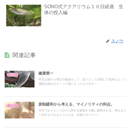
SONO式アクアリウム１０日経過 生
体の投入編
スノウ
関連記事
健康第一
日記
昨日は朝から簿記の勉強をして、筋トレして出勤して気持ちよく１
週間を締めるぞ！って感じだったのですが・...
規制緩和から考える、マイノリティの利点。
日記
今日でおそらくコロナに関する規制が大幅に緩和される。県をまた
ぐ外出もできるようになる。念願のロードバ...