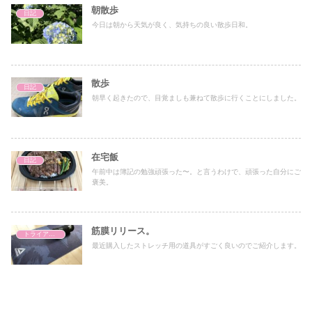
朝散歩
日記
今日は朝から天気が良く、気持ちの良い散歩日和。
散歩
日記
朝早く起きたので、目覚ましも兼ねて散歩に行くことにしました。
在宅飯
日記
午前中は簿記の勉強頑張った〜。と言うわけで、頑張った自分にご
褒美。
筋膜リリース。
トライアスロン
最近購入したストレッチ用の道具がすごく良いのでご紹介します。