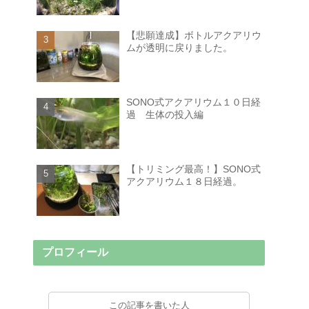
【悲願達成】ボトルアクアリウ
ムが透明に戻りました。
SONO式アクアリウム１０日経
過 生体の投入編
【トリミング最高！】SONO式
アクアリウム１８日経過。
プロフィール
この記事を書いた人