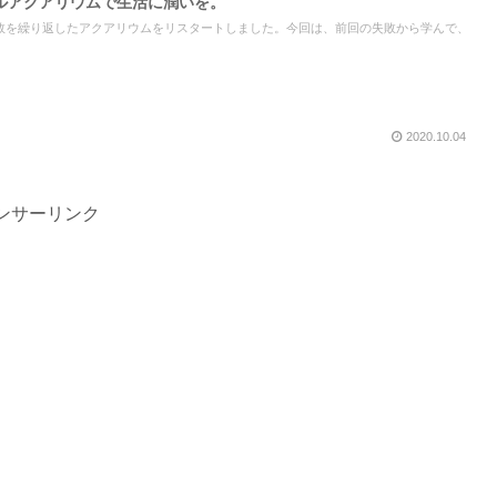
トルアクアリウムで生活に潤いを。
敗を繰り返したアクアリウムをリスタートしました。今回は、前回の失敗から学んで、
2020.10.04
ンサーリンク