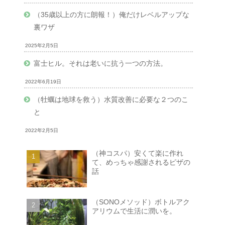
（35歳以上の方に朗報！）俺だけレベルアップな
裏ワザ
2025年2月5日
富士ヒル。それは老いに抗う一つの方法。
2022年6月19日
（牡蠣は地球を救う）水質改善に必要な２つのこ
と
2022年2月5日
（神コスパ）安くて楽に作れ
て、めっちゃ感謝されるピザの
話
（SONOメソッド）ボトルアク
アリウムで生活に潤いを。