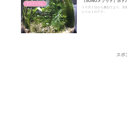
（SONOメソッド）ボ
アクアリウム
１０月１日から兼ねてより、失
レベル１のアク...
スポ