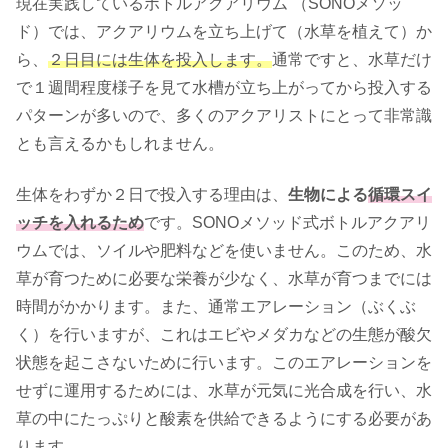
現在実践しているボトルアクアリウム （SONOメソッ
ド）では、アクアリウムを立ち上げて（水草を植えて）か
ら、
２日目には生体を投入します。
通常ですと、水草だけ
で１週間程度様子を見て水槽が立ち上がってから投入する
パターンが多いので、多くのアクアリストにとって非常識
とも言えるかもしれません。
生体をわずか２日で投入する理由は、
生物による
循環スイ
ッチを入れるため
です。SONOメソッド式ボトルアクアリ
ウムでは、ソイルや肥料などを使いません。このため、水
草が育つために必要な栄養が少なく、水草が育つまでには
時間がかかります。また、通常エアレーション（ぶくぶ
く）を行いますが、これはエビやメダカなどの生態が酸欠
状態を起こさないために行います。このエアレーションを
せずに運用するためには、水草が元気に光合成を行い、水
草の中にたっぷりと酸素を供給できるようにする必要があ
ります。