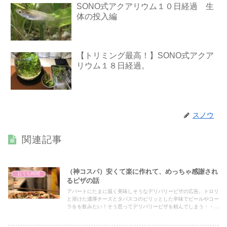
SONO式アクアリウム１０日経過 生
体の投入編
【トリミング最高！】SONO式アクア
リウム１８日経過。
スノウ
関連記事
（神コスパ）安くて楽に作れて、めっちゃ感謝され
おうち時間
るピザの話
アパートにたまに届く美味しそうなデリバリーピザの広告。トロリ
と溶けた濃厚チーズとタバスコのピリッとした辛味でビールやコー
ラをを飲みたい！そう思ってデリバリーピザを頼んでしまう・・・
そういう人は少なくないはずです。