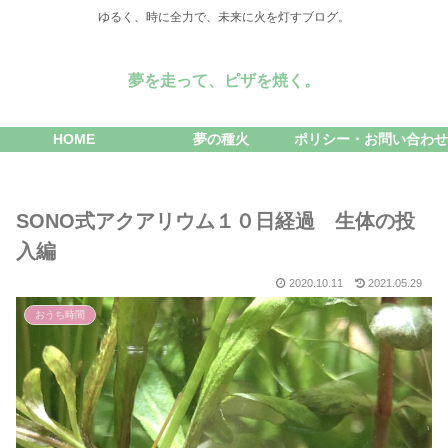
ゆるく、時に全力で、未来に火を灯すブログ。
夢を走って、ピザを焼く。
HOME
夢の種火
ポリシー・お問い合わせ
SONO式アクアリウム１０日経過 生体の投
入編
2020.10.11
2021.05.29
おうち時間