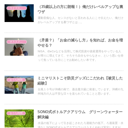
（35歳以上の方に朗報！）俺だけレベルアップな裏
ライフスタイル
ワザ
運動音痴な人、センスがないと言われる人にこそ伝えたい、俺だけ
がレベルアップする裏ワザとは…。
（矛盾？）「お金の減らし方」を知れば、お金を増
オススメの本
やせる？
NISA、iDeCoなどを活用して株式投資や資産運用をやっている人
が周りに増えてきて、そろそろ自分もやらなきゃ、という思いを持
って焦っている方にこそお勧めしたい本です。
ミニマリストこそ防災グッズにこだわれ【被災した
おうち時間
経験】
台風１０号が沖縄の南で、過去最大級に発達しています。沖縄や九
州地方の人は不安な日々を送られていることと思います。
SONO式ボトルアクアリウム グリーンウォーター
おうち時間
解決編
水温の低下によって引き起こされたろ過能力の低下。ろ過装置・水
流なしSONO式ボトルアクアリウムはうまくやれば安定しますが、