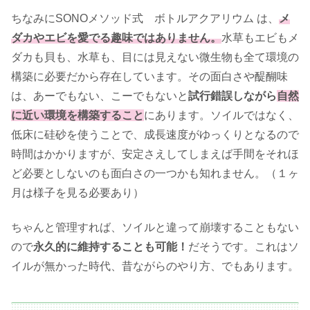
ちなみにSONOメソッド式 ボトルアクアリウム は、
メ
ダカやエビを愛でる趣味ではありません。
水草もエビもメ
ダカも貝も、水草も、目には見えない微生物も全て環境の
構築に必要だから存在しています。その面白さや醍醐味
は、あーでもない、こーでもないと
試行錯誤しながら
自然
に近い環境を構築すること
にあります。ソイルではなく、
低床に硅砂を使うことで、成長速度がゆっくりとなるので
時間はかかりますが、安定さえしてしまえば手間をそれほ
ど必要としないのも面白さの一つかも知れません。（１ヶ
月は様子を見る必要あり）
ちゃんと管理すれば、ソイルと違って崩壊することもない
ので
永久的に維持することも可能！
だそうです。これはソ
イルが無かった時代、昔ながらのやり方、でもあります。