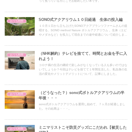
って焦っている方にこそお勧めしたい本です。
SONO式アクアリウム１０日経過 生体の投入編
おうち時間
１０月１日から立ち上げたSONOアクアプランツファームさんの提
唱する、SONO method Nature ボトルアクアリウム 。生体（エビ
やメダカなど）を投入して現在までの途中経過について紹介しま
す。
（NHK解約）テレビを捨てて、時間とお金を手に入
おうち時間
れよう！
コロナ禍の生活の継続で楽しみがなくなっている人も多いのではな
いでしょうか？今回はテレビを捨てて１年間生活した、私自身の生
活の変化やメリットデメリットについて、記事にしました。
（どうなった？）sono式ボトルアクアリウムの半
おうち時間
年後・・・
sono式ボトルアクアリウムを運用し始めて、７ヶ月が経過しまし
た。その結果は・・・。
ミニマリストこそ防災グッズにこだわれ【被災した
おうち時間